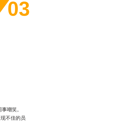
03
同事嘲笑。
表现不佳的员