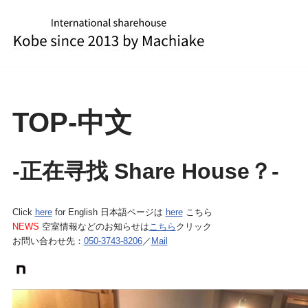
跳
至
正
文
TOP-中文
-正在寻找 Share House？-
Click
here
for English
日本語ページは
here
こちら
NEWS
空室情報などのお知らせは
こちら
クリック
お問い合わせ先：
050-3743-8206
／
Mail