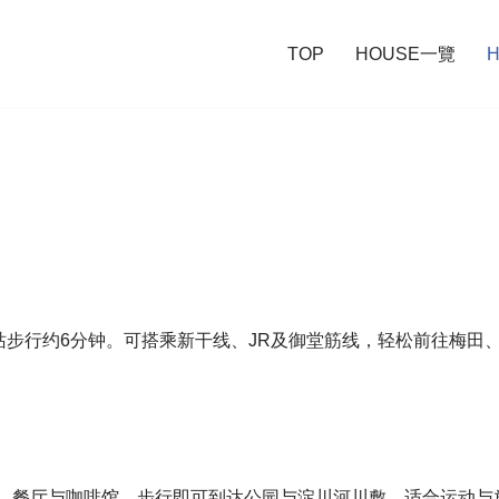
TOP
HOUSE一覽
H
离新大阪站步行约6分钟。可搭乘新干线、JR及御堂筋线，轻松前往梅
。
、餐厅与咖啡馆。步行即可到达公园与淀川河川敷，适合运动与