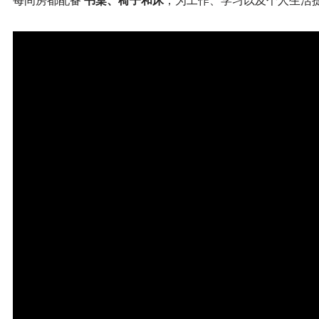
每间房都配备
书桌、椅子和床
，为工作、学习以及个人生活