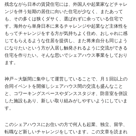
残念ながら日本の賃貸住宅には、外国人や起業家などチャレ
ンジを伴う短期の居住に向いた住宅が少なく、またあって
も、その多くは狭くダサく、選ばれずに余っている住宅で
す。海外から単身日本に来るチャレンジや起業など主体性を
もってチャレンジをする方が気持ちよく住め、おしゃれに感
じてもらえるような住居を提供し、また将来自分も同じよう
になりたいという方が入居し触発されるように交流ができる
住宅を作りたい。そんな思いでシェアハウス事業をしており
ます。
神戸～大阪間に集中して運営していることで、月１回以上の
合同イベントを開催しシェアハウス間の交流も盛んなこと
と、コワーキングスペースやダンススタジオ、防音室を併設
した施設もあり、新しい取り組みがしやすいようにしていま
す。
このシェアハウスにお住いの方で何人も起業、独立、留学、
転職など新しいチャレンジをしています。この文章を読まれ