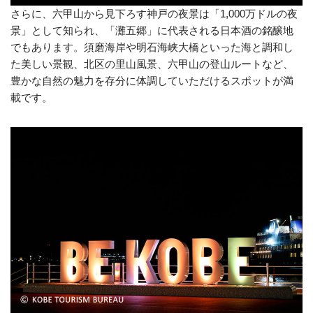
さらに、六甲山から見下ろす神戸の夜景は「1,000万ドルの夜
景」として知られ、「灘五郷」に代表される日本酒の銘醸地
でもあります。須磨海岸や明石海峡大橋といった海と調和し
た美しい景観、北区の里山風景、六甲山の登山ルートなど、
豊かな自然の魅力を存分に体調していただけるスポットが満
載です。