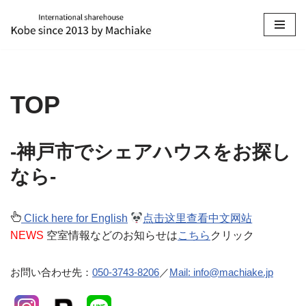
コ
ン
テ
ン
TOP
ツ
へ
ス
-神戸市でシェアハウスをお探し
キ
ッ
なら-
プ
Click here for English
点击这里查看中文网站
NEWS
空室情報などのお知らせは
こちら
クリック
お問い合わせ先：
050-3743-8206
／
Mail: info@machiake.jp