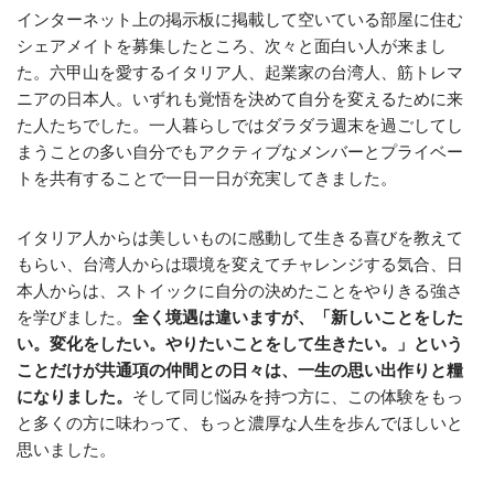
インターネット上の掲示板に掲載して空いている部屋に住む
シェアメイトを募集したところ、次々と面白い人が来まし
た。六甲山を愛するイタリア人、起業家の台湾人、筋トレマ
ニアの日本人。いずれも覚悟を決めて自分を変えるために来
た人たちでした。一人暮らしではダラダラ週末を過ごしてし
まうことの多い自分でもアクティブなメンバーとプライベー
トを共有することで一日一日が充実してきました。
イタリア人からは美しいものに感動して生きる喜びを教えて
もらい、台湾人からは環境を変えてチャレンジする気合、日
本人からは、ストイックに自分の決めたことをやりきる強さ
を学びました。
全く境遇は違いますが、「新しいことをした
い。変化をしたい。やりたいことをして生きたい。」という
ことだけが共通項の仲間との日々は、一生の思い出作りと糧
になりました。
そして同じ悩みを持つ方に、この体験をもっ
と多くの方に味わって、もっと濃厚な人生を歩んでほしいと
思いました。