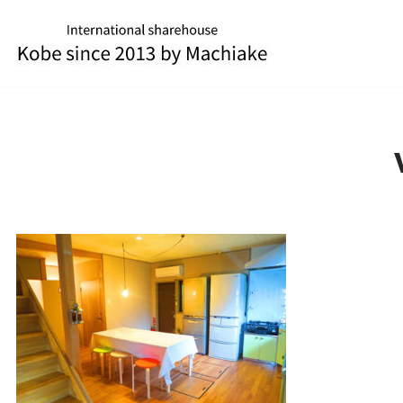
コ
ン
テ
ン
ツ
へ
ス
キ
ッ
プ