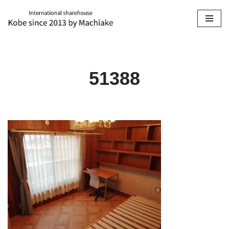
コ
ン
テ
ン
51388
ツ
へ
ス
キ
ッ
プ