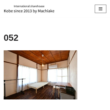
コ
ン
テ
ン
052
ツ
へ
ス
キ
ッ
プ