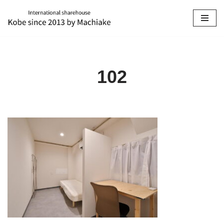
コ
ン
テ
ン
102
ツ
へ
ス
キ
ッ
プ