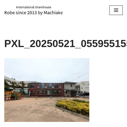
コ
ン
テ
ン
PXL_20250521_05595515
ツ
へ
ス
キ
ッ
プ