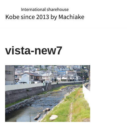
コ
ン
テ
ン
ツ
vista-new7
へ
ス
キ
ッ
プ