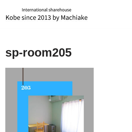
コ
ン
テ
ン
ツ
sp-room205
へ
ス
キ
ッ
プ