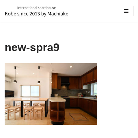
コ
ン
テ
ン
new-spra9
ツ
へ
ス
キ
ッ
プ