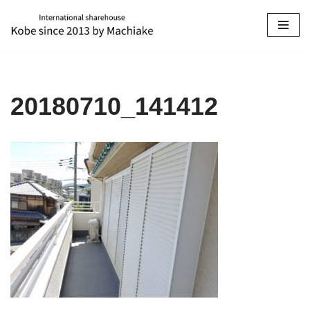
コ
ン
テ
ン
20180710_141412
ツ
へ
ス
キ
ッ
プ