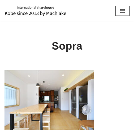
コ
ン
テ
ン
Sopra
ツ
へ
ス
キ
ッ
プ