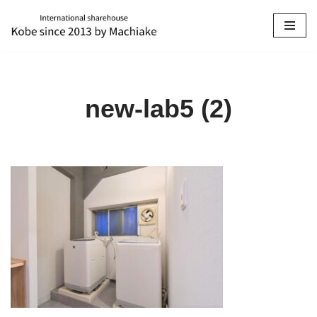
コ
ン
テ
ン
new-lab5 (2)
ツ
へ
ス
キ
ッ
プ