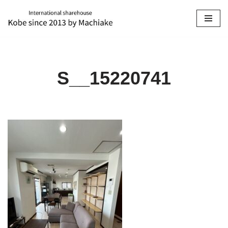
コ
ン
テ
ン
S__15220741
ツ
へ
ス
キ
ッ
プ