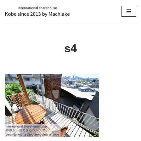
コ
ン
テ
ン
s4
ツ
へ
ス
キ
ッ
プ