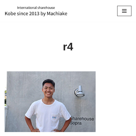
コ
ン
テ
ン
r4
ツ
へ
ス
キ
ッ
プ