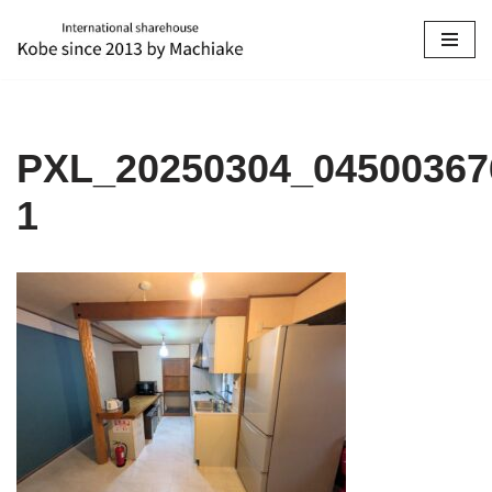
コ
ン
テ
ン
PXL_20250304_04500367
ツ
へ
1
ス
キ
ッ
プ