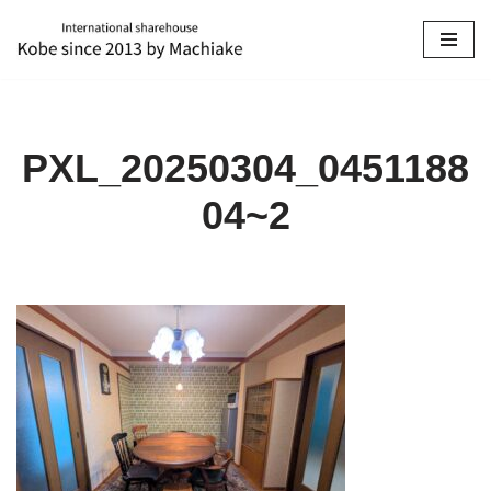
コ
ン
テ
ン
PXL_20250304_0451188
ツ
へ
04~2
ス
キ
ッ
プ