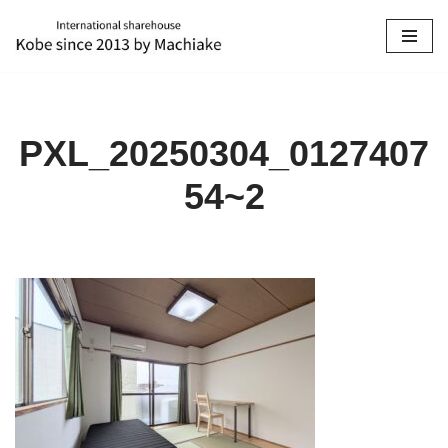
コ
ン
テ
ン
PXL_20250304_0127407
ツ
へ
54~2
ス
キ
ッ
プ