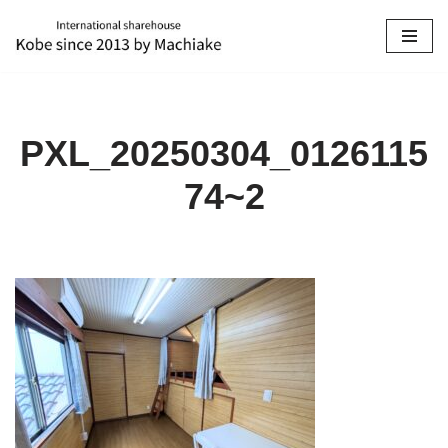
コ
ン
テ
ン
PXL_20250304_0126115
ツ
へ
74~2
ス
キ
ッ
プ