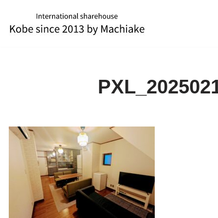
コ
ン
テ
ン
ツ
PXL_202502
へ
ス
キ
ッ
プ