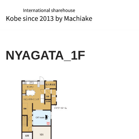
コ
ン
テ
ン
ツ
NYAGATA_1F
へ
ス
キ
ッ
プ