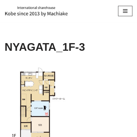
コ
ン
テ
ン
NYAGATA_1F-3
ツ
へ
ス
キ
ッ
プ