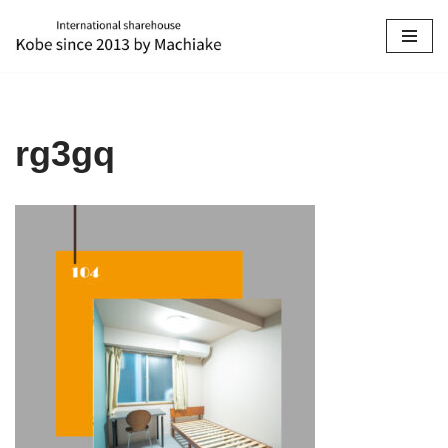
コ
ン
テ
ン
rg3gq
ツ
へ
ス
キ
ッ
プ