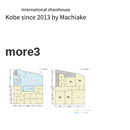
コ
ン
テ
ン
ツ
more3
へ
ス
キ
ッ
プ