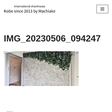
コ
ン
テ
ン
IMG_20230506_094247
ツ
へ
ス
キ
ッ
プ