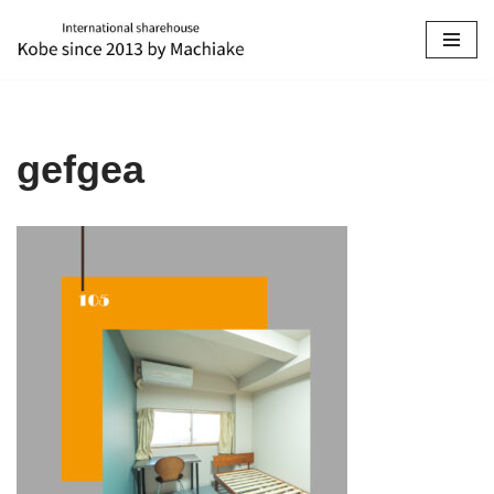
コ
ン
テ
ン
gefgea
ツ
へ
ス
キ
ッ
プ