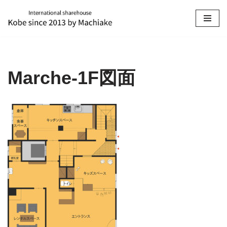
コ
ン
テ
ン
Marche-1F図面
ツ
へ
ス
キ
ッ
プ