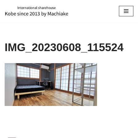
コ
ン
テ
ン
IMG_20230608_115524
ツ
へ
ス
キ
ッ
プ