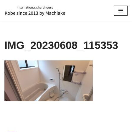
コ
ン
テ
ン
IMG_20230608_115353
ツ
へ
ス
キ
ッ
プ