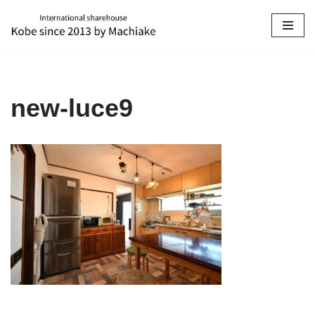
コ
ン
テ
ン
new-luce9
ツ
へ
ス
キ
ッ
プ