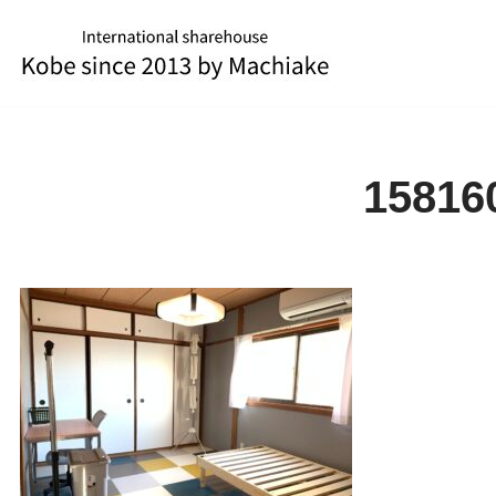
コ
ン
テ
ン
ツ
15816
へ
ス
キ
ッ
プ