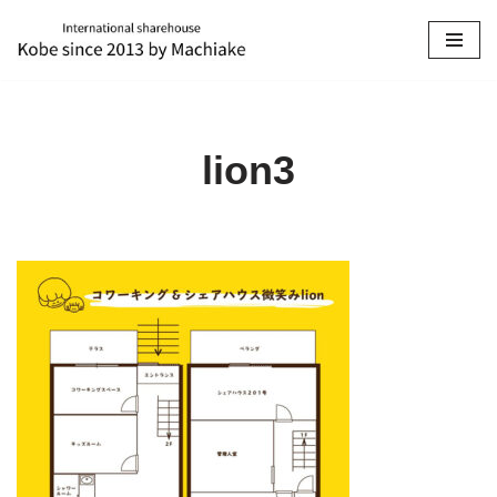
コ
ン
テ
ン
lion3
ツ
へ
ス
キ
ッ
プ