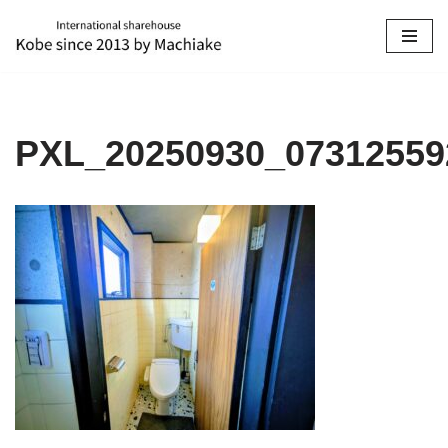
コ
ン
テ
ン
PXL_20250930_07312559
ツ
へ
ス
キ
ッ
プ