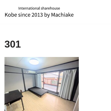
コ
ン
テ
ン
ツ
301
へ
ス
キ
ッ
プ