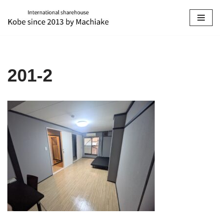
コ
ン
テ
ン
201-2
ツ
へ
ス
キ
ッ
プ