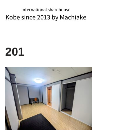
コ
ン
テ
ン
ツ
201
へ
ス
キ
ッ
プ