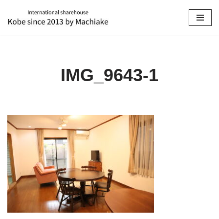
コ
ン
テ
ン
IMG_9643-1
ツ
へ
ス
キ
ッ
プ