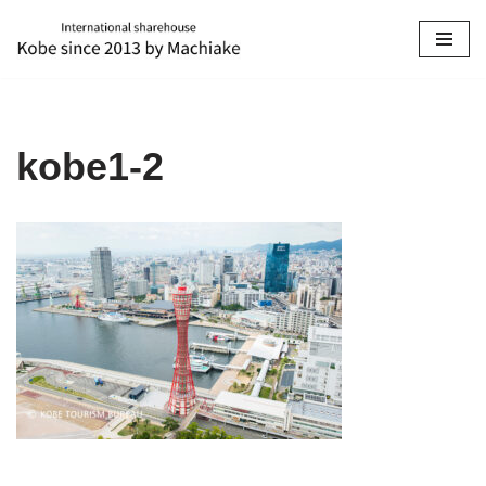
コ
ン
テ
ン
kobe1-2
ツ
へ
ス
キ
ッ
プ