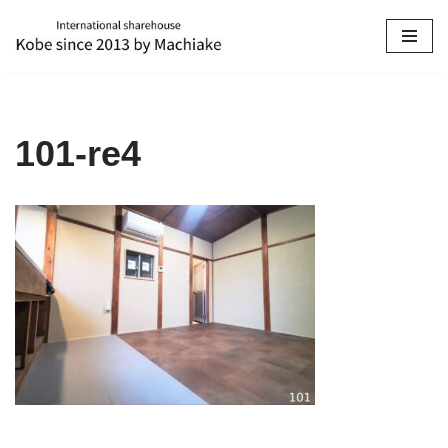
コ
ン
テ
ン
101-re4
ツ
へ
ス
キ
ッ
プ