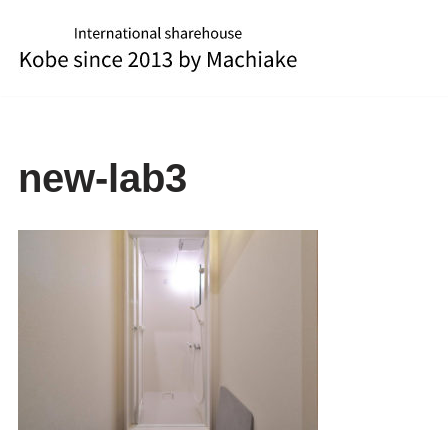
コ
ン
テ
ン
ツ
new-lab3
へ
ス
キ
ッ
プ