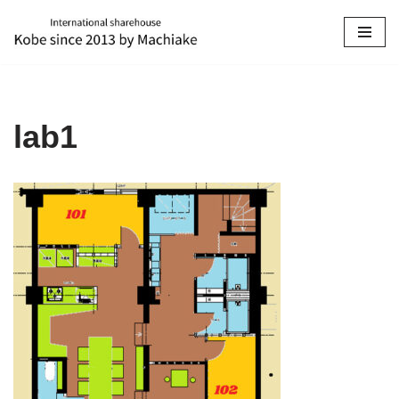
コ
ン
テ
ン
lab1
ツ
へ
ス
キ
ッ
プ