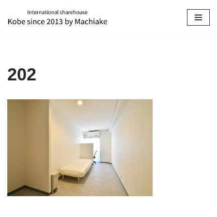
コ
ン
テ
ン
202
ツ
へ
ス
キ
ッ
プ