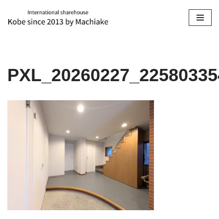
コ
ン
テ
ン
PXL_20260227_22580335
ツ
へ
ス
キ
ッ
プ