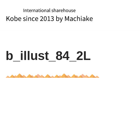
コ
ン
テ
ン
ツ
b_illust_84_2L
へ
ス
キ
ッ
プ