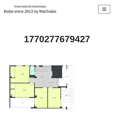
コ
ン
テ
ン
1770277679427
ツ
へ
ス
キ
ッ
プ