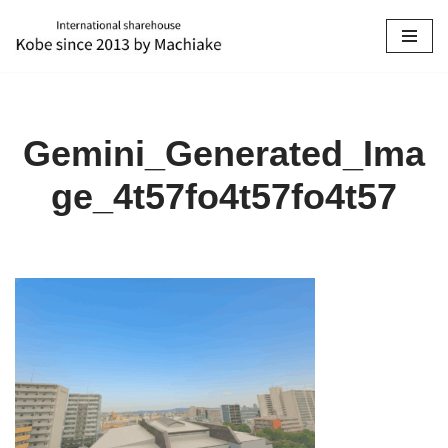
コ
ン
テ
ン
Gemini_Generated_Ima
ツ
へ
ge_4t57fo4t57fo4t57
ス
キ
ッ
プ