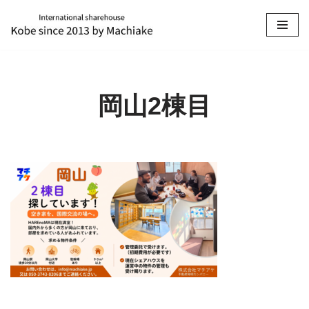
コ
ン
テ
ン
岡山2棟目
ツ
へ
ス
キ
ッ
プ