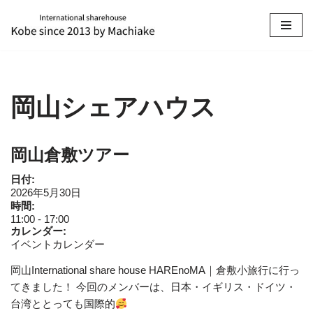
コ
ン
テ
ン
岡山シェアハウス
ツ
へ
ス
岡山倉敷ツアー
キ
ッ
日付:
プ
2026年5月30日
時間:
11:00
-
17:00
カレンダー:
イベントカレンダー
岡山International share house HAREnoMA｜倉敷小旅行に行っ
てきました！ 今回のメンバーは、日本・イギリス・ドイツ・
台湾ととっても国際的